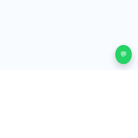
💬
О садике «Е-Айзере»