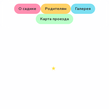
О садике
Родителям
Галерея
Карта проезда