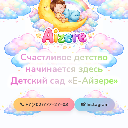
Счастливое детство
начинается здесь
Детский сад «Е-Айзере»
📞 +7(702)777‒27‒03
📸 Instagram